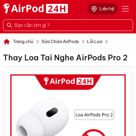
Chuyển
Liên hệ
đến
nội
Tìm
dung
kiếm
sản
phẩm
Trang chủ
Sửa Chữa AirPods
Lỗi Loa
Thay Loa Tai Nghe AirPods Pro 2