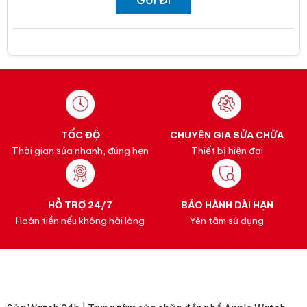
TỐC ĐỘ
CHUYÊN GIA SỬA CHỮA
Thời gian sửa nhanh, đúng hẹn
Thiết bị hiện đại
HỖ TRỢ 24/7
BẢO HÀNH DÀI HẠN
Hoàn tiền nếu không hài lòng
Yên tâm sử dụng