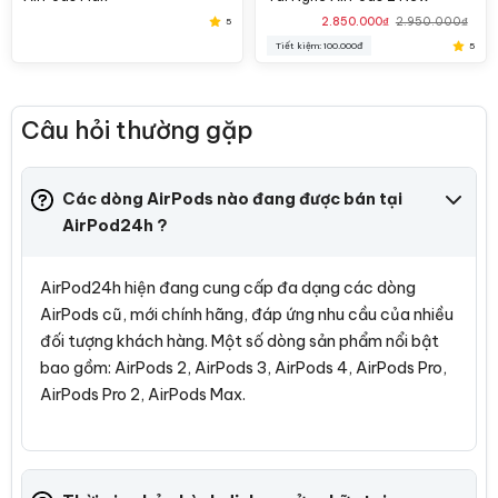
Giá hiện tại là: 2.850.000₫.
Giá gốc là: 2.950.000₫.
2.850.000
₫
2.950.000
₫
5
Tiết kiệm: 100.000đ
5
Câu hỏi thường gặp
Các dòng AirPods nào đang được bán tại
AirPod24h ?
AirPod24h hiện đang cung cấp đa dạng các dòng
Tìm kiếm nhanh
AirPods cũ, mới chính hãng, đáp ứng nhu cầu của nhiều
đối tượng khách hàng. Một số dòng sản phẩm nổi bật
bao gồm: AirPods 2, AirPods 3, AirPods 4, AirPods Pro,
AirPods Pro 2, AirPods Max.