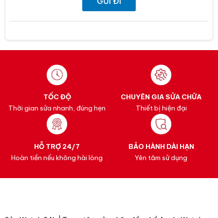
TỐC ĐỘ
CHUYÊN GIA SỬA CHỮA
Thời gian sửa nhanh, đúng hẹn
Thiết bị hiện đại
HỖ TRỢ 24/7
BẢO HÀNH DÀI HẠN
Hoàn tiền nếu không hài lòng
Yên tâm sử dụng