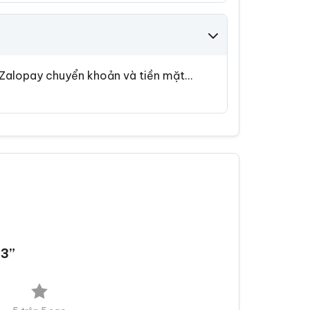
, Zalopay chuyển khoản và tiền mặt…
 3”