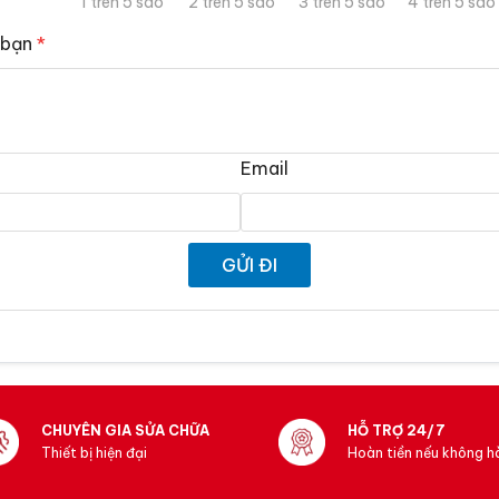
1 trên 5 sao
2 trên 5 sao
3 trên 5 sao
4 trên 5 sao
 bạn
*
Email
CHUYÊN GIA SỬA CHỮA
HỖ TRỢ 24/7
Thiết bị hiện đại
Hoàn tiền nếu không hà