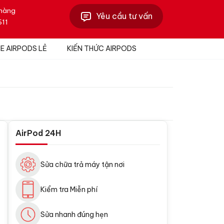
 hàng
500.000₫.
là:
Yêu cầu tư vấn
611
400.000₫.
HE AIRPODS LẺ
KIẾN THỨC AIRPODS
AirPod 24H
Sửa chữa trả máy tận nơi
Kiểm tra Miễn phí
Sửa nhanh đúng hẹn