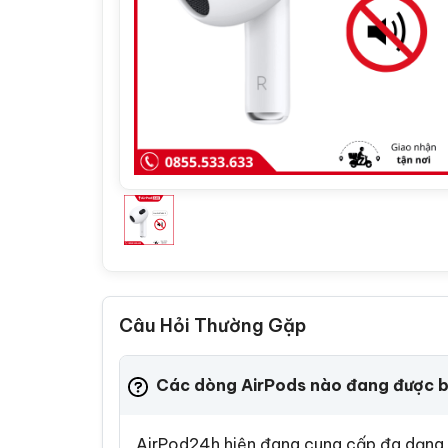
Câu Hỏi Thường Gặp
Các dòng AirPods nào đang được b
AirPod24h hiện đang cung cấp đa dạng c