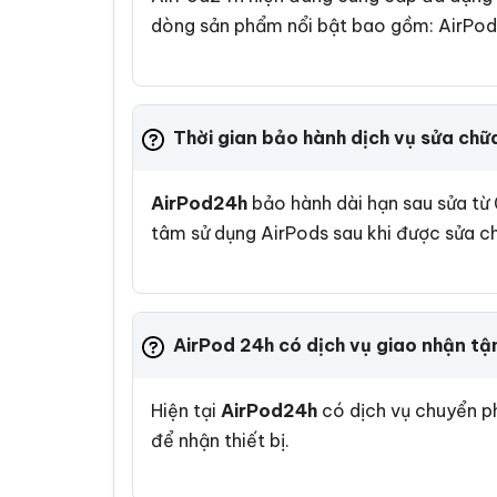
dòng sản phẩm nổi bật bao gồm: AirPods 
Thời gian bảo hành dịch vụ sửa chữ
AirPod24h
bảo hành dài hạn sau sửa từ
tâm sử dụng AirPods sau khi được sửa ch
AirPod 24h có dịch vụ giao nhận tậ
Hiện tại
AirPod24h
có dịch vụ chuyển p
để nhận thiết bị.