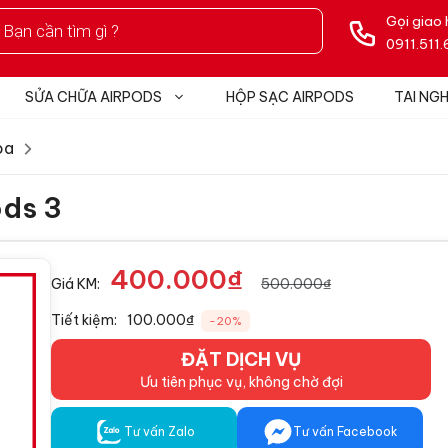
Gọi giao
0911.511.
SỬA CHỮA AIRPODS
HỘP SẠC AIRPODS
TAI NG
oa
ods 3
400.000₫
Giá KM:
500.000₫
Tiết kiệm:
100.000₫
-20%
ĐẶT DỊCH VỤ
Ưu tiên phục vụ, không chờ đợi
Tư vấn Zalo
Tư vấn Facebook