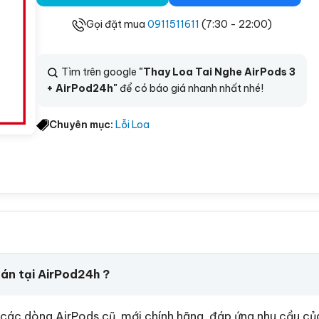
Gọi đặt mua
0911511611
(7:30 - 22:00)
Tìm trên google
"Thay Loa Tai Nghe AirPods 3
+ AirPod24h"
để có báo giá nhanh nhất nhé!
Chuyên mục:
Lỗi Loa
án tại AirPod24h ?
ác dòng AirPods cũ, mới chính hãng, đáp ứng nhu cầu của