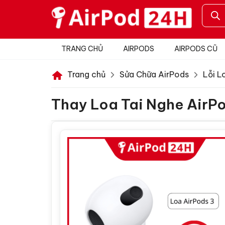
Chuyển
Tìm
kiếm
đến
sản
phẩm
nội
dung
TRANG CHỦ
AIRPODS
AIRPODS CŨ
Trang chủ
Sửa Chữa AirPods
Lỗi L
Thay Loa Tai Nghe AirP