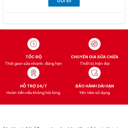
TỐC ĐỘ
CHUYÊN GIA SỬA CHỮA
Thời gian sửa nhanh, đúng hẹn
Thiết bị hiện đại
HỖ TRỢ 24/7
BẢO HÀNH DÀI HẠN
Hoàn tiền nếu không hài lòng
Yên tâm sử dụng